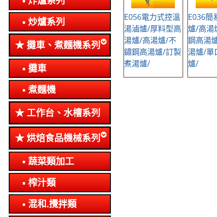
炸爐系列
E056電力式控溫
E036
炒爐系列
湯滷爐/厚料型高
爐/高湯
湯爐/高湯爐/不
鋼高湯爐
攤車、煮麵機系列
鏽鋼高湯爐/訂製
湯爐/單
煮湯爐/
爐/
攤車
煮麵機
工作台、水槽系列
烘焙食品機械系列
蔬菜類加工
榨汁類
混和.攪拌類