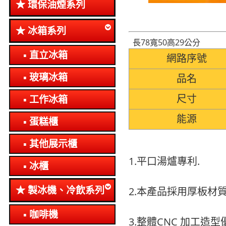
環保油煙系列
冰箱系列
長78寬50高29公分
直立冰箱
網路序號
玻璃冰箱
品名
尺寸
工作冰箱
能源
蛋糕櫃
其他展示櫃
1.平口湯爐專利.
冰櫃
製冰機、冷飲系列
2.本產品採用厚板材質
咖啡機
3.整體CNC 加工造型