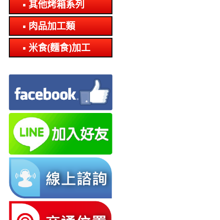
其他烤箱系列
肉品加工類
米食(麵食)加工