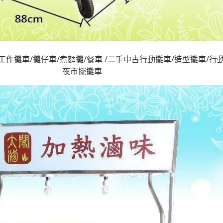
工作攤車/攤仔車/煮麵攤/餐車 /二手中古行動攤車/造型攤車/行
夜市擺攤車