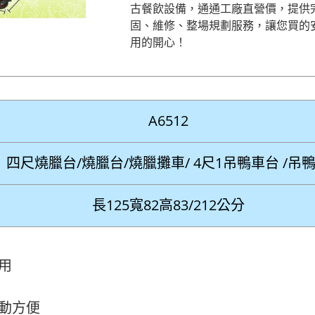
古餐飲設備，通通工廠直營價，提供
固、維修、整場規劃服務，讓您買的
用的開心！
A6512
四尺燒臘台/燒臘台/燒臘攤車/ 4尺1吊鴨車台 /吊
長125寬82高83/212公分
用
移動方便