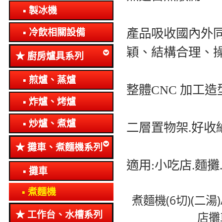
製冰機
冷飲相關設備
產品吸收國內外
穎、結構合理、
廚房爐具系列
煎爐、蒸爐
整體CNC 加工造
炸爐、烤爐
炒爐、煮爐
二層置物架.好收
攤車、煮麵機系列
適用:小吃店.麵攤
攤車
煮麵機
煮麵機(6切)(二
工作台、水槽系列
店攤