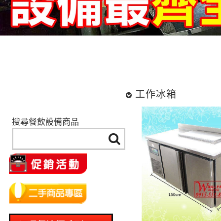
工作冰箱
搜尋餐飲設備商品