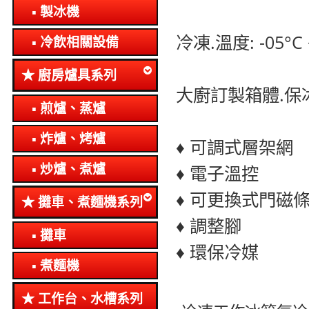
製冰機
冷凍.溫度: -05°C 
冷飲相關設備
廚房爐具系列
大廚訂製箱體.保
煎爐、蒸爐
炸爐、烤爐
♦ 可調式層架網
炒爐、煮爐
♦ 電子溫控
♦ 可更換式門磁
攤車、煮麵機系列
♦ 調整腳
攤車
♦ 環保冷媒
煮麵機
工作台、水槽系列