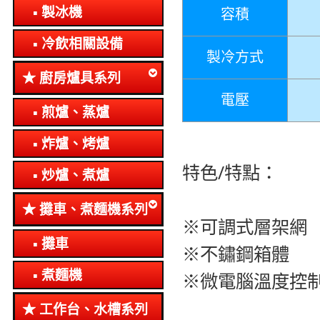
製冰機
容積
冷飲相關設備
製冷方式
廚房爐具系列
電壓
煎爐、蒸爐
炸爐、烤爐
特色/特點：
炒爐、煮爐
攤車、煮麵機系列
※可調式層架網
攤車
※不鏽鋼箱體
煮麵機
※微電腦溫度控
工作台、水槽系列