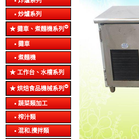
炸爐系列
炒爐系列
攤車、煮麵機系列
攤車
煮麵機
工作台、水槽系列
烘焙食品機械系列
蔬菜類加工
榨汁類
混和.攪拌類