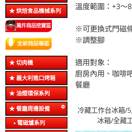
溫度範圍：+3～
烘焙食品機械系列
※可更換式門磁
※調整腳
適用對象：
切肉機
廚房內用、咖啡
義大利進口烤箱
餐廳
油煙環保系列
餐廳周邊設備
冷藏工作台冰箱/
冰箱/全藏
電磁爐系列