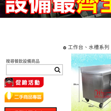
工作台、水槽系列
搜尋餐飲設備商品