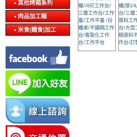
其他烤箱系列
檯//8尺工作台/
檯(厚)/
三層工作台/工作
台/三層
肉品加工類
臺/工作平臺 /白
厚料工作
鐵桌/不鏽鋼工作
台/大型
米食(麵食)加工
台/客製化工作
極厚料
台/工作平台
作台/訂